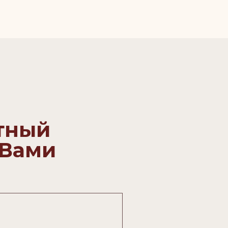
атный
 Вами