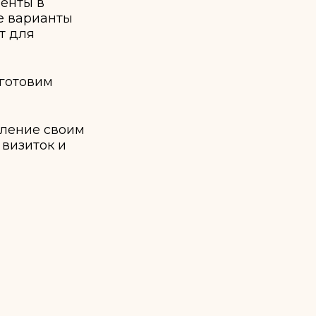
енты в
е варианты
т для
готовим
тление своим
 визиток и